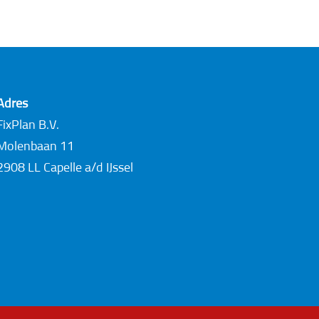
Adres
FixPlan B.V.
Molenbaan 11
2908 LL Capelle a/d IJssel